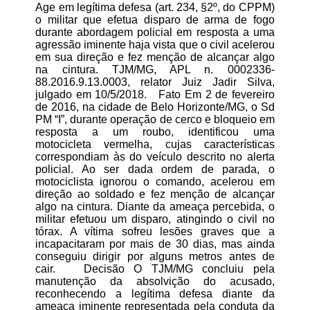
Age em legítima defesa (art. 234, §2º, do CPPM)
o militar que efetua disparo de arma de fogo
durante abordagem policial em resposta a uma
agressão iminente haja vista que o civil acelerou
em sua direção e fez menção de alcançar algo
na cintura. TJM/MG, APL n. 0002336-
88.2016.9.13.0003, relator Juiz Jadir Silva,
julgado em 10/5/2018. Fato Em 2 de fevereiro
de 2016, na cidade de Belo Horizonte/MG, o Sd
PM “I”, durante operação de cerco e bloqueio em
resposta a um roubo, identificou uma
motocicleta vermelha, cujas características
correspondiam às do veículo descrito no alerta
policial. Ao ser dada ordem de parada, o
motociclista ignorou o comando, acelerou em
direção ao soldado e fez menção de alcançar
algo na cintura. Diante da ameaça percebida, o
militar efetuou um disparo, atingindo o civil no
tórax. A vítima sofreu lesões graves que a
incapacitaram por mais de 30 dias, mas ainda
conseguiu dirigir por alguns metros antes de
cair. Decisão O TJM/MG concluiu pela
manutenção da absolvição do acusado,
reconhecendo a legítima defesa diante da
ameaça iminente representada pela conduta da