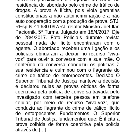
residência do abordado pelo crime de tráfico de
drogas. A prova é ilícita, pois viola garantias
constitucionais a não autoincriminação e a não
auto cooperação com a produção de prova. STJ,
REsp N.º 1.630.097/RJ, relator Ministro Joel Ilan
Paciornik, 5ª Turma, Julgado em 18/4/2017, Dje
de 28/4/2017. Fato Policiais durante revista
pessoal nada de ilícito encontraram com o
agente. O abordado recebeu uma ligação e os
policiais obrigaram a deixar no recurso “viva-
voz” para ouvir a conversa com a sua mãe. O
conteúdo da conversa conduziu os policias à
sua residência e culminou com o flagrante do
crime de tráfico de entorpecentes. Decisão O
Superior Tribunal de Justiça manteve a decisão
e declarou nulas as provas obtidas de forma
coercitiva pela polícia de conversa travada pelo
investigado com terceira pessoa em telefone
celular, por meio do recurso “viva-voz”, que
conduziu ao flagrante do crime de tráfico ilícito
de entorpecentes Fundamentos O Superior
Tribunal de Justiça fundamentou que: É ilícita a
prova colhida de forma coercitiva pela polícia
através de […]