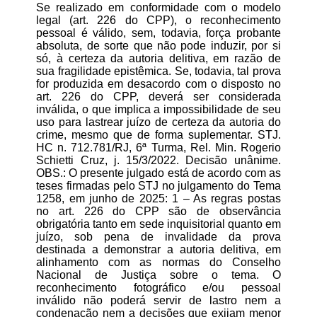
Se realizado em conformidade com o modelo
legal (art. 226 do CPP), o reconhecimento
pessoal é válido, sem, todavia, força probante
absoluta, de sorte que não pode induzir, por si
só, à certeza da autoria delitiva, em razão de
sua fragilidade epistêmica. Se, todavia, tal prova
for produzida em desacordo com o disposto no
art. 226 do CPP, deverá ser considerada
inválida, o que implica a impossibilidade de seu
uso para lastrear juízo de certeza da autoria do
crime, mesmo que de forma suplementar. STJ.
HC n. 712.781/RJ, 6ª Turma, Rel. Min. Rogerio
Schietti Cruz, j. 15/3/2022. Decisão unânime.
OBS.: O presente julgado está de acordo com as
teses firmadas pelo STJ no julgamento do Tema
1258, em junho de 2025: 1 – As regras postas
no art. 226 do CPP são de observância
obrigatória tanto em sede inquisitorial quanto em
juízo, sob pena de invalidade da prova
destinada a demonstrar a autoria delitiva, em
alinhamento com as normas do Conselho
Nacional de Justiça sobre o tema. O
reconhecimento fotográfico e/ou pessoal
inválido não poderá servir de lastro nem a
condenação nem a decisões que exijam menor