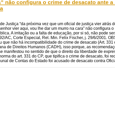
a” não configura o crime de desacato ante 
ca
de Justiça “da próxima vez que um oficial de justiça vier atrás 
senhor vier aqui, vou lhe dar um murro na cara” não configura
blica. A irritação ou a falta de educação, por si só, não pode s
292/AC, Corte Especial, Rel. Min. Felix Fischer, j. 29/6/2001. 
 que não há incompatibilidade do crime de desacato (Art. 331 
na de Direitos Humanos (CADH), isso porque, as recomendaç
 se manifestou no sentido de que o direito da liberdade de ex
orma do art. 331 do CP, que tipifica o crime de desacato, foi 
unal de Contas do Estado foi acusado de desacato contra Ofici