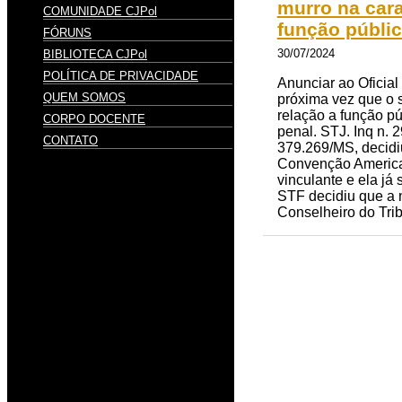
murro na car
COMUNIDADE CJPol
função públi
FÓRUNS
30/07/2024
BIBLIOTECA CJPol
POLÍTICA DE PRIVACIDADE
Anunciar ao Oficial 
QUEM SOMOS
próxima vez que o 
relação a função pú
CORPO DOCENTE
penal. STJ. Inq n. 
CONTATO
379.269/MS, decidiu
Convenção America
vinculante e ela já
STF decidiu que a n
Conselheiro do Trib