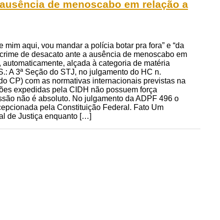
a ausência de menoscabo em relação a
de mim aqui, vou mandar a polícia botar pra fora” e “da
 o crime de desacato ante a ausência de menoscabo em
er, automaticamente, alçada à categoria de matéria
OBS.: A 3ª Seção do STJ, no julgamento do HC n.
do CP) com as normativas internacionais previstas na
ões expedidas pela CIDH não possuem força
pressão não é absoluto. No julgamento da ADPF 496 o
recepcionada pela Constituição Federal. Fato Um
al de Justiça enquanto […]