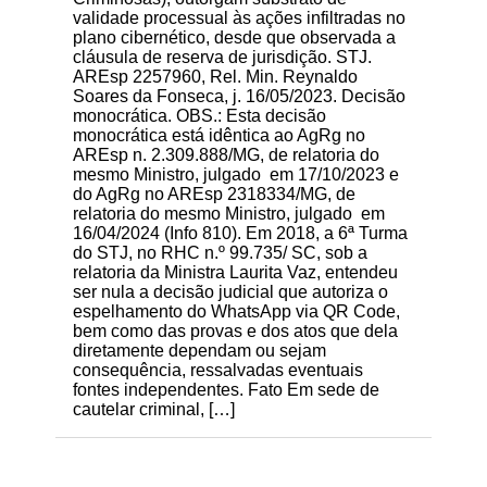
validade processual às ações infiltradas no
plano cibernético, desde que observada a
cláusula de reserva de jurisdição. STJ.
AREsp 2257960, Rel. Min. Reynaldo
Soares da Fonseca, j. 16/05/2023. Decisão
monocrática. OBS.: Esta decisão
monocrática está idêntica ao AgRg no
AREsp n. 2.309.888/MG, de relatoria do
mesmo Ministro, julgado em 17/10/2023 e
do AgRg no AREsp 2318334/MG, de
relatoria do mesmo Ministro, julgado em
16/04/2024 (Info 810). Em 2018, a 6ª Turma
do STJ, no RHC n.º 99.735/ SC, sob a
relatoria da Ministra Laurita Vaz, entendeu
ser nula a decisão judicial que autoriza o
espelhamento do WhatsApp via QR Code,
bem como das provas e dos atos que dela
diretamente dependam ou sejam
consequência, ressalvadas eventuais
fontes independentes. Fato Em sede de
cautelar criminal, […]