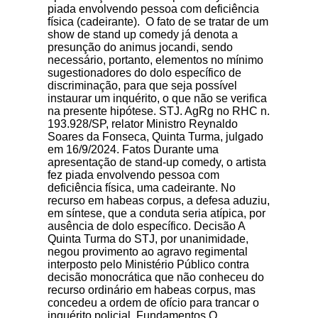
piada envolvendo pessoa com deficiência
física (cadeirante). O fato de se tratar de um
show de stand up comedy já denota a
presunção do animus jocandi, sendo
necessário, portanto, elementos no mínimo
sugestionadores do dolo específico de
discriminação, para que seja possível
instaurar um inquérito, o que não se verifica
na presente hipótese. STJ. AgRg no RHC n.
193.928/SP, relator Ministro Reynaldo
Soares da Fonseca, Quinta Turma, julgado
em 16/9/2024. Fatos Durante uma
apresentação de stand-up comedy, o artista
fez piada envolvendo pessoa com
deficiência física, uma cadeirante. No
recurso em habeas corpus, a defesa aduziu,
em síntese, que a conduta seria atípica, por
ausência de dolo específico. Decisão A
Quinta Turma do STJ, por unanimidade,
negou provimento ao agravo regimental
interposto pelo Ministério Público contra
decisão monocrática que não conheceu do
recurso ordinário em habeas corpus, mas
concedeu a ordem de ofício para trancar o
inquérito policial. Fundamentos O