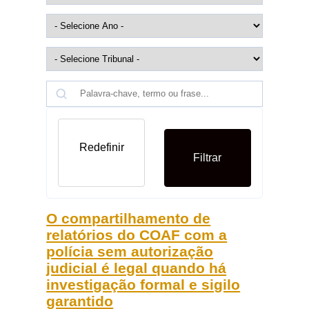
Redefinir
Filtrar
O compartilhamento de
relatórios do COAF com a
polícia sem autorização
judicial é legal quando há
investigação formal e sigilo
garantido