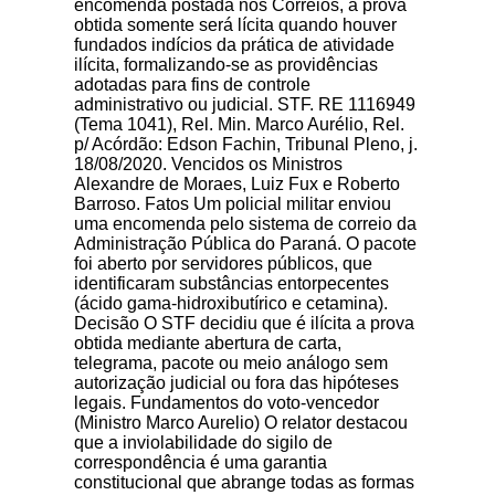
encomenda postada nos Correios, a prova
obtida somente será lícita quando houver
fundados indícios da prática de atividade
ilícita, formalizando-se as providências
adotadas para fins de controle
administrativo ou judicial. STF. RE 1116949
(Tema 1041), Rel. Min. Marco Aurélio, Rel.
p/ Acórdão: Edson Fachin, Tribunal Pleno, j.
18/08/2020. Vencidos os Ministros
Alexandre de Moraes, Luiz Fux e Roberto
Barroso. Fatos Um policial militar enviou
uma encomenda pelo sistema de correio da
Administração Pública do Paraná. O pacote
foi aberto por servidores públicos, que
identificaram substâncias entorpecentes
(ácido gama-hidroxibutírico e cetamina).
Decisão O STF decidiu que é ilícita a prova
obtida mediante abertura de carta,
telegrama, pacote ou meio análogo sem
autorização judicial ou fora das hipóteses
legais. Fundamentos do voto-vencedor
(Ministro Marco Aurelio) O relator destacou
que a inviolabilidade do sigilo de
correspondência é uma garantia
constitucional que abrange todas as formas