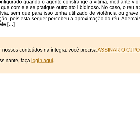
onfigurado quando o agente constrange a vítima, mediante vio
r que com ele se pratique outro ato libidinoso. No caso, o réu 
scívia, sem que para isso tenha utilizado de violência ou gr
ão, pois esta sequer percebeu a aproximação do réu. Ademais
 ele […]
r nossos conteúdos na íntegra, você precisa
ASSINAR O CJPO
ssinante, faça
login aqui
.