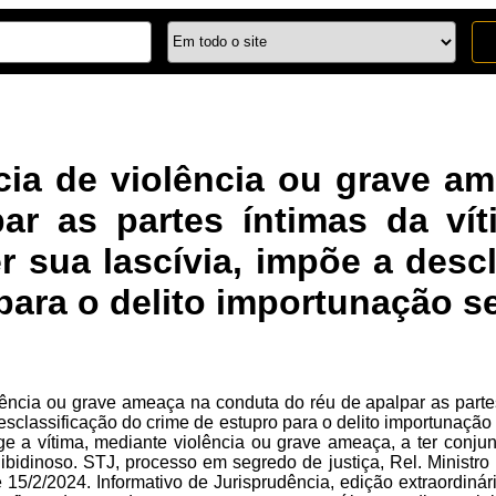
ia de violência ou grave a
ar as partes íntimas da ví
er sua lascívia, impõe a desc
para o delito importunação s
ência ou grave ameaça na conduta do réu de apalpar as partes 
desclassificação do crime de estupro para o delito importunação
e a vítima, mediante violência ou grave ameaça, a ter conjun
 libidinoso. STJ, processo em segredo de justiça, Rel. Ministr
15/2/2024. Informativo de Jurisprudência, edição extraordiná