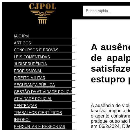
IA CJPol
ARTIGOS
A ausênc
CONCURSOS E PROVAS
de apalp
LEIS COMENTADAS
JURISPRUDÊNCIA
satisfaz
PROFISSIONAL
estupro 
DIREITO MILITAR
SEGURANÇA PÚBLICA
GESTÃO DA ATIVIDADE POLICIAL
ATIVIDADE POLICIAL
A ausência de viol
SENTENÇAS
lascívia, impõe a 
TRABALHOS CIENTÍFICOS
o agente constrang
INFOPOL
pratique outro ato
em 06/2/2024, DJe 
PERGUNTAS E RESPOSTAS