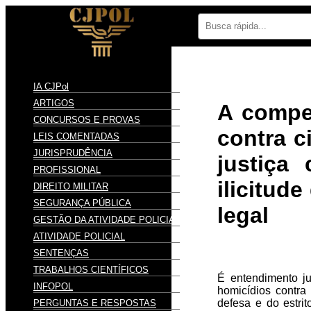
IA CJPol
ARTIGOS
A compet
CONCURSOS E PROVAS
contra c
LEIS COMENTADAS
JURISPRUDÊNCIA
justiça
PROFISSIONAL
ilicitud
DIREITO MILITAR
SEGURANÇA PÚBLICA
legal
GESTÃO DA ATIVIDADE POLICIAL
ATIVIDADE POLICIAL
SENTENÇAS
TRABALHOS CIENTÍFICOS
É entendimento ju
INFOPOL
homicídios contra 
defesa e do estri
PERGUNTAS E RESPOSTAS