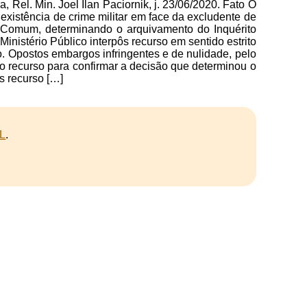
Rel. Min. Joel Ilan Paciornik, j. 23/06/2020. Fato O
nexistência de crime militar em face da excludente de
ça Comum, determinando o arquivamento do Inquérito
Ministério Público interpôs recurso em sentido estrito
o. Opostos embargos infringentes e de nulidade, pelo
ao recurso para confirmar a decisão que determinou o
ôs recurso […]
L
.