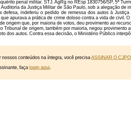
quérito penal militar. STJ. AgRg no REsp 1830756/SP, 5ª Turma, 
a Auditoria da Justiça Militar de São Paulo, sob a alegação de i
tima defesa, indeferiu o pedido de remessa dos autos à Justi
 que apurava a prática de crime doloso contra a vida de civil. O 
 de origem que, por maioria de votos, deu provimento ao recurs
, o Tribunal de origem, também por maioria, negou provimento 
eto dos autos. Contra essa decisão, o Ministério Público interp
r nossos conteúdos na íntegra, você precisa
ASSINAR O CJPO
ssinante, faça
login aqui
.