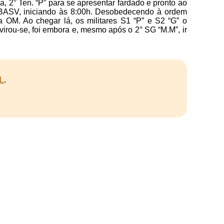
, 2° Ten. “P” para se apresentar fardado e pronto ao
a BASV, iniciando às 8:00h. Desobedecendo à ordem
a OM. Ao chegar lá, os militares S1 “P” e S2 “G” o
virou-se, foi embora e, mesmo após o 2° SG “M.M”, ir
L
.