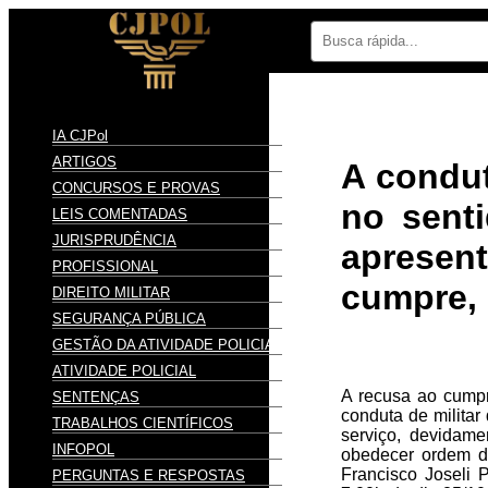
IA CJPol
ARTIGOS
A condut
CONCURSOS E PROVAS
no senti
LEIS COMENTADAS
JURISPRUDÊNCIA
apresen
PROFISSIONAL
cumpre, 
DIREITO MILITAR
SEGURANÇA PÚBLICA
GESTÃO DA ATIVIDADE POLICIAL
ATIVIDADE POLICIAL
A recusa ao cumpr
SENTENÇAS
conduta de militar
TRABALHOS CIENTÍFICOS
serviço, devidame
INFOPOL
obedecer ordem de
Francisco Joseli 
PERGUNTAS E RESPOSTAS