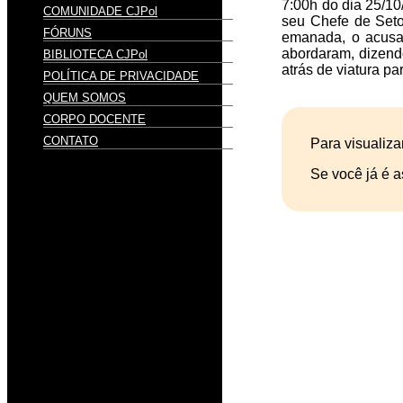
7:00h do dia 25/10
COMUNIDADE CJPol
seu Chefe de Seto
FÓRUNS
emanada, o acusad
abordaram, dizendo
BIBLIOTECA CJPol
atrás de viatura pa
POLÍTICA DE PRIVACIDADE
QUEM SOMOS
CORPO DOCENTE
CONTATO
Para visualiza
Se você já é a