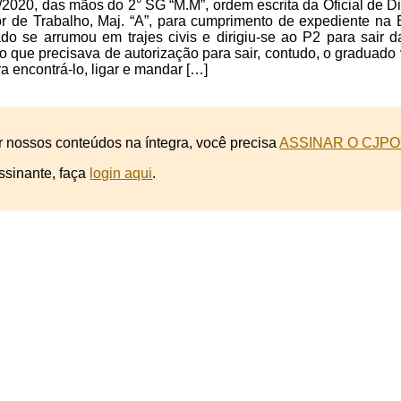
/2020, das mãos do 2° SG “M.M”, ordem escrita da Oficial de Dia
r de Trabalho, Maj. “A”, para cumprimento de expediente n
o se arrumou em trajes civis e dirigiu-se ao P2 para sair d
 que precisava de autorização para sair, contudo, o graduado 
ra encontrá-lo, ligar e mandar […]
r nossos conteúdos na íntegra, você precisa
ASSINAR O CJPO
ssinante, faça
login aqui
.