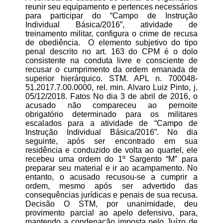
reunir seu equipamento e pertences necessários
para participar do “Campo de Instrução
Individual Básica/2016”, atividade de
treinamento militar, configura o crime de recusa
de obediência. O elemento subjetivo do tipo
penal descrito no art. 163 do CPM é o dolo
consistente na conduta livre e consciente de
recusar o cumprimento da ordem emanada de
superior hierárquico. STM. APL n. 700048-
51.2017.7.00.0000, rel. min. Alvaro Luiz Pinto, j.
05/12/2018. Fatos No dia 3 de abril de 2016, o
acusado não compareceu ao pernoite
obrigatório determinado para os militares
escalados para a atividade de “Campo de
Instrução Individual Básica/2016”. No dia
seguinte, após ser encontrado em sua
residência e conduzido de volta ao quartel, ele
recebeu uma ordem do 1º Sargento “M” para
preparar seu material e ir ao acampamento. No
entanto, o acusado recusou-se a cumprir a
ordem, mesmo após ser advertido das
consequências jurídicas e penais de sua recusa​.
Decisão O STM, por unanimidade, deu
provimento parcial ao apelo defensivo, para,
mantendo a condenação imposta pelo Juízo de