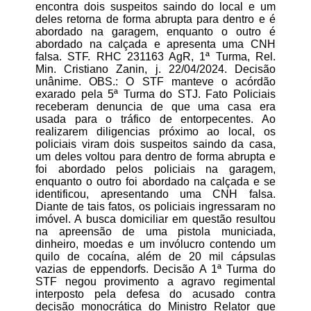
encontra dois suspeitos saindo do local e um
deles retorna de forma abrupta para dentro e é
abordado na garagem, enquanto o outro é
abordado na calçada e apresenta uma CNH
falsa. STF. RHC 231163 AgR, 1ª Turma, Rel.
Min. Cristiano Zanin, j. 22/04/2024. Decisão
unânime. OBS.: O STF manteve o acórdão
exarado pela 5ª Turma do STJ. Fato Policiais
receberam denuncia de que uma casa era
usada para o tráfico de entorpecentes. Ao
realizarem diligencias próximo ao local, os
policiais viram dois suspeitos saindo da casa,
um deles voltou para dentro de forma abrupta e
foi abordado pelos policiais na garagem,
enquanto o outro foi abordado na calçada e se
identificou, apresentando uma CNH falsa.
Diante de tais fatos, os policiais ingressaram no
imóvel. A busca domiciliar em questão resultou
na apreensão de uma pistola municiada,
dinheiro, moedas e um invólucro contendo um
quilo de cocaína, além de 20 mil cápsulas
vazias de eppendorfs. Decisão A 1ª Turma do
STF negou provimento a agravo regimental
interposto pela defesa do acusado contra
decisão monocrática do Ministro Relator que