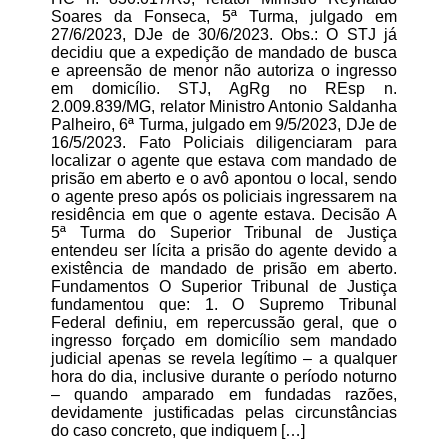
Soares da Fonseca, 5ª Turma, julgado em
27/6/2023, DJe de 30/6/2023. Obs.: O STJ já
decidiu que a expedição de mandado de busca
e apreensão de menor não autoriza o ingresso
em domicílio. STJ, AgRg no REsp n.
2.009.839/MG, relator Ministro Antonio Saldanha
Palheiro, 6ª Turma, julgado em 9/5/2023, DJe de
16/5/2023. Fato Policiais diligenciaram para
localizar o agente que estava com mandado de
prisão em aberto e o avô apontou o local, sendo
o agente preso após os policiais ingressarem na
residência em que o agente estava. Decisão A
5ª Turma do Superior Tribunal de Justiça
entendeu ser lícita a prisão do agente devido a
existência de mandado de prisão em aberto.
Fundamentos O Superior Tribunal de Justiça
fundamentou que: 1. O Supremo Tribunal
Federal definiu, em repercussão geral, que o
ingresso forçado em domicílio sem mandado
judicial apenas se revela legítimo – a qualquer
hora do dia, inclusive durante o período noturno
– quando amparado em fundadas razões,
devidamente justificadas pelas circunstâncias
do caso concreto, que indiquem […]