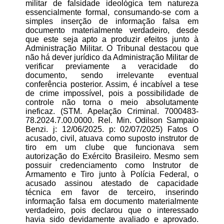
militar de falsidade ideológica tem natureza
essencialmente formal, consumando-se com a
simples inserção de informação falsa em
documento materialmente verdadeiro, desde
que este seja apto a produzir efeitos junto à
Administração Militar. O Tribunal destacou que
não há dever jurídico da Administração Militar de
verificar previamente a veracidade do
documento, sendo irrelevante eventual
conferência posterior. Assim, é incabível a tese
de crime impossível, pois a possibilidade de
controle não torna o meio absolutamente
ineficaz. (STM. Apelação Criminal. 7000483-
78.2024.7.00.0000. Rel. Min. Odilson Sampaio
Benzi. j: 12/06/2025. p: 02/07/2025) Fatos O
acusado, civil, atuava como suposto instrutor de
tiro em um clube que funcionava sem
autorização do Exército Brasileiro. Mesmo sem
possuir credenciamento como Instrutor de
Armamento e Tiro junto à Polícia Federal, o
acusado assinou atestado de capacidade
técnica em favor de terceiro, inserindo
informação falsa em documento materialmente
verdadeiro, pois declarou que o interessado
havia sido devidamente avaliado e aprovado.