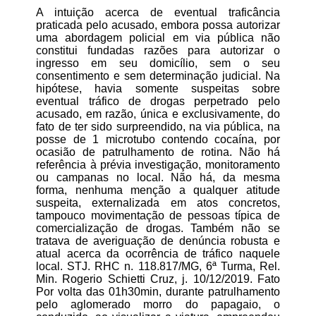
A intuição acerca de eventual traficância
praticada pelo acusado, embora possa autorizar
uma abordagem policial em via pública não
constitui fundadas razões para autorizar o
ingresso em seu domicílio, sem o seu
consentimento e sem determinação judicial. Na
hipótese, havia somente suspeitas sobre
eventual tráfico de drogas perpetrado pelo
acusado, em razão, única e exclusivamente, do
fato de ter sido surpreendido, na via pública, na
posse de 1 microtubo contendo cocaína, por
ocasião de patrulhamento de rotina. Não há
referência à prévia investigação, monitoramento
ou campanas no local. Não há, da mesma
forma, nenhuma menção a qualquer atitude
suspeita, externalizada em atos concretos,
tampouco movimentação de pessoas típica de
comercialização de drogas. Também não se
tratava de averiguação de denúncia robusta e
atual acerca da ocorrência de tráfico naquele
local. STJ. RHC n. 118.817/MG, 6ª Turma, Rel.
Min. Rogerio Schietti Cruz, j. 10/12/2019. Fato
Por volta das 01h30min, durante patrulhamento
pelo aglomerado morro do papagaio, o