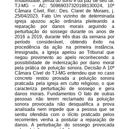
irritabilidade, perda do sono e da paz de seu lar.
TJ-MG – AC: 50969037320188130024, 10ª
Câmara Cível, Rel.: Des. Claret de Moraes, j.
25/04/2023. Fato Um vizinho de determinada
igreja ajuizou ação ordinária pleiteando a
reparação por danos morais arguindo a
perturbação do sossego durante os anos de
2016 a 2019, durante três dias da semana por
período considerável, obtendo êxito na
procedência da ação na primeira instância.
Irresignada, a Igreja apelou ao Tribunal que
negou provimento ao apelo reconhecendo a
possibilidade de indenização por dano moral
pela prática de poluição sonora. Decisão A 10ª
Câmara Cível do TJ-MG entendeu que no caso
concreto restou provada a poluição sonora
praticada pela igreja em culto religioso, o que
caracteriza perturbação de sossego e gera
danos morais. Fundamentos O fato de outras
pessoas não terem reclamado da poluição
sonora provocada não desqualifica a prova
analisada nem impede que a pessoa que se
sentiu ofendida com o ilícito praticado pelos
recorrentes venha a postular a reparação de
danos. A perturbação do sossego provocada