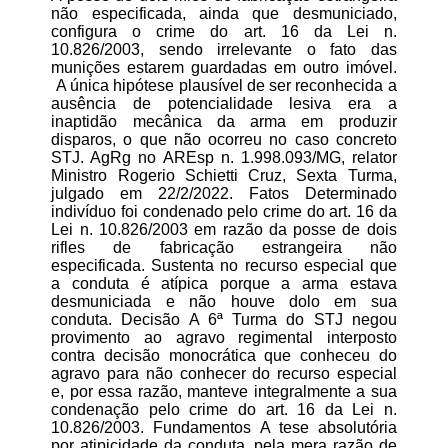
não especificada, ainda que desmuniciado,
configura o crime do art. 16 da Lei n.
10.826/2003, sendo irrelevante o fato das
munições estarem guardadas em outro imóvel.
A única hipótese plausível de ser reconhecida a
ausência de potencialidade lesiva era a
inaptidão mecânica da arma em produzir
disparos, o que não ocorreu no caso concreto
STJ. AgRg no AREsp n. 1.998.093/MG, relator
Ministro Rogerio Schietti Cruz, Sexta Turma,
julgado em 22/2/2022. Fatos Determinado
indivíduo foi condenado pelo crime do art. 16 da
Lei n. 10.826/2003 em razão da posse de dois
rifles de fabricação estrangeira não
especificada. Sustenta no recurso especial que
a conduta é atípica porque a arma estava
desmuniciada e não houve dolo em sua
conduta. Decisão A 6ª Turma do STJ negou
provimento ao agravo regimental interposto
contra decisão monocrática que conheceu do
agravo para não conhecer do recurso especial
e, por essa razão, manteve integralmente a sua
condenação pelo crime do art. 16 da Lei n.
10.826/2003. Fundamentos A tese absolutória
por atipicidade da conduta, pela mera razão de