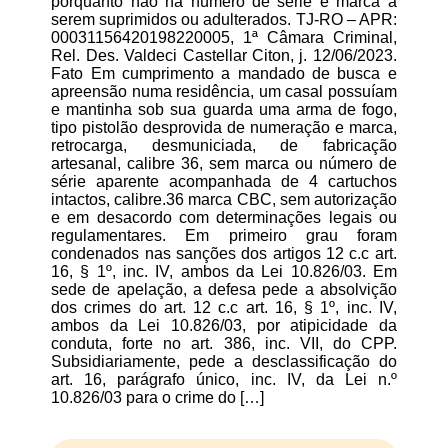
porquanto não há número de série e marca a
serem suprimidos ou adulterados. TJ-RO – APR:
00031156420198220005, 1ª Câmara Criminal,
Rel. Des. Valdeci Castellar Citon, j. 12/06/2023.
Fato Em cumprimento a mandado de busca e
apreensão numa residência, um casal possuíam
e mantinha sob sua guarda uma arma de fogo,
tipo pistolão desprovida de numeração e marca,
retrocarga, desmuniciada, de fabricação
artesanal, calibre 36, sem marca ou número de
série aparente acompanhada de 4 cartuchos
intactos, calibre.36 marca CBC, sem autorização
e em desacordo com determinações legais ou
regulamentares. Em primeiro grau foram
condenados nas sanções dos artigos 12 c.c art.
16, § 1º, inc. IV, ambos da Lei 10.826/03. Em
sede de apelação, a defesa pede a absolvição
dos crimes do art. 12 c.c art. 16, § 1º, inc. IV,
ambos da Lei 10.826/03, por atipicidade da
conduta, forte no art. 386, inc. VII, do CPP.
Subsidiariamente, pede a desclassificação do
art. 16, parágrafo único, inc. IV, da Lei n.º
10.826/03 para o crime do […]