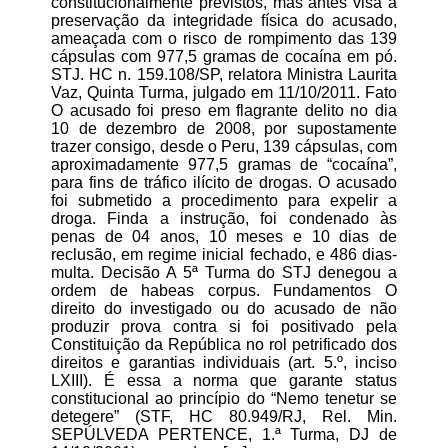
constitucionalmente previstos, mas antes visa à
preservação da integridade física do acusado,
ameaçada com o risco de rompimento das 139
cápsulas com 977,5 gramas de cocaína em pó.
STJ. HC n. 159.108/SP, relatora Ministra Laurita
Vaz, Quinta Turma, julgado em 11/10/2011. Fato
O acusado foi preso em flagrante delito no dia
10 de dezembro de 2008, por supostamente
trazer consigo, desde o Peru, 139 cápsulas, com
aproximadamente 977,5 gramas de “cocaína”,
para fins de tráfico ilícito de drogas. O acusado
foi submetido a procedimento para expelir a
droga. Finda a instrução, foi condenado às
penas de 04 anos, 10 meses e 10 dias de
reclusão, em regime inicial fechado, e 486 dias-
multa. Decisão A 5ª Turma do STJ denegou a
ordem de habeas corpus. Fundamentos O
direito do investigado ou do acusado de não
produzir prova contra si foi positivado pela
Constituição da República no rol petrificado dos
direitos e garantias individuais (art. 5.º, inciso
LXIII). É essa a norma que garante status
constitucional ao princípio do “Nemo tenetur se
detegere” (STF, HC 80.949/RJ, Rel. Min.
SEPÚLVEDA PERTENCE, 1.ª Turma, DJ de