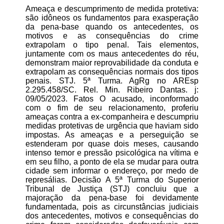
Ameaça e descumprimento de medida protetiva:
são idôneos os fundamentos para exasperação
da pena-base quando os antecedentes, os
motivos e as consequências do crime
extrapolam o tipo penal. Tais elementos,
juntamente com os maus antecedentes do réu,
demonstram maior reprovabilidade da conduta e
extrapolam as consequências normais dos tipos
penais. STJ. 5ª Turma. AgRg no AREsp
2.295.458/SC. Rel. Min. Ribeiro Dantas. j:
09/05/2023. Fatos O acusado, inconformado
com o fim de seu relacionamento, proferiu
ameaças contra a ex-companheira e descumpriu
medidas protetivas de urgência que haviam sido
impostas. As ameaças e a perseguição se
estenderam por quase dois meses, causando
intenso temor e pressão psicológica na vítima e
em seu filho, a ponto de ela se mudar para outra
cidade sem informar o endereço, por medo de
represálias. Decisão A 5ª Turma do Superior
Tribunal de Justiça (STJ) concluiu que a
majoração da pena-base foi devidamente
fundamentada, pois as circunstâncias judiciais
dos antecedentes, motivos e consequências do