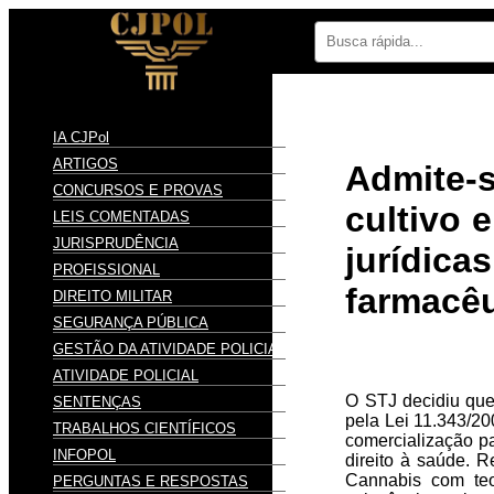
IA CJPol
ARTIGOS
Admite-s
CONCURSOS E PROVAS
cultivo 
LEIS COMENTADAS
JURISPRUDÊNCIA
jurídi
PROFISSIONAL
farmacê
DIREITO MILITAR
SEGURANÇA PÚBLICA
GESTÃO DA ATIVIDADE POLICIAL
ATIVIDADE POLICIAL
O STJ decidiu que
SENTENÇAS
pela Lei 11.343/20
TRABALHOS CIENTÍFICOS
comercialização pa
INFOPOL
direito à saúde. 
Cannabis com teo
PERGUNTAS E RESPOSTAS