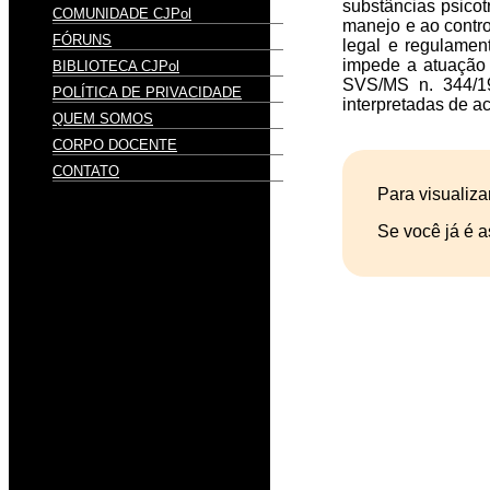
substâncias psicot
COMUNIDADE CJPol
manejo e ao contro
FÓRUNS
legal e regulament
impede a atuação d
BIBLIOTECA CJPol
SVS/MS n. 344/1
POLÍTICA DE PRIVACIDADE
interpretadas de a
QUEM SOMOS
CORPO DOCENTE
CONTATO
Para visualiza
Se você já é a