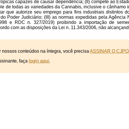
rópicas capazes de causar dependência; (II) compete ao Estado b
le de todas as variedades da Cannabis, inclusive o cânhamo i
ar que autorize seu emprego para fins industriais distintos d
o Poder Judiciário; (III) as normas expedidas pela Agência 
998 e RDC n. 327/2019) proibindo a importação de seme
cordo com as disposições da Lei n. 11.343/2006, não alcançand
r nossos conteúdos na íntegra, você precisa
ASSINAR O CJPO
ssinante, faça
login aqui
.