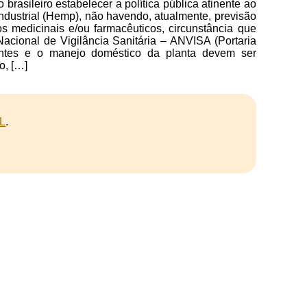
rasileiro estabelecer a política pública atinente ao
ndustrial (Hemp), não havendo, atualmente, previsão
os medicinais e/ou farmacêuticos, circunstância que
Nacional de Vigilância Sanitária – ANVISA (Portaria
ntes e o manejo doméstico da planta devem ser
o, […]
L
.