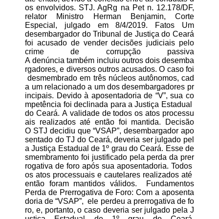
os envolvidos. STJ. AgRg na Pet n. 12.178/DF,
relator Ministro Herman Benjamin, Corte
Especial, julgado em 8/4/2019. Fatos Um
desembargador do Tribunal de Justiça do Ceará
foi acusado de vender decisões judiciais pelo
crime de corrupção passiva
A denúncia também incluiu outros dois desemba
rgadores, e diversos outros acusados. O caso foi
desmembrado em três núcleos autônomos, cad
a um relacionado a um dos desembargadores pr
incipais. Devido à aposentadoria de “V”, sua co
mpetência foi declinada para a Justiça Estadual
do Ceará. A validade de todos os atos processu
ais realizados até então foi mantida. Decisão
O STJ decidiu que “VSAP”, desembargador apo
sentado do TJ do Ceará, deveria ser julgado pel
a Justiça Estadual de 1º grau do Ceará. Esse de
smembramento foi justificado pela perda da prer
rogativa de foro após sua aposentadoria. Todos
os atos processuais e cautelares realizados até
então foram mantidos válidos. Fundamentos
Perda de Prerrogativa de Foro: Com a aposenta
doria de “VSAP”, ele perdeu a prerrogativa de fo
ro, e, portanto, o caso deveria ser julgado pela J
ustiça Estadual de 1º grau do Ceará.