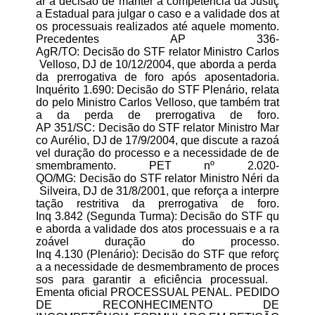
ar a decisão de manter a competência da Justiç
a Estadual para julgar o caso e a validade dos at
os processuais realizados até aquele momento.
Precedentes AP 336-
AgR/TO: Decisão do STF relator Ministro Carlos
Velloso, DJ de 10/12/2004, que aborda a perda
da prerrogativa de foro após aposentadoria.
Inquérito 1.690: Decisão do STF Plenário, relata
do pelo Ministro Carlos Velloso, que também trat
a da perda de prerrogativa de foro.
AP 351/SC: Decisão do STF relator Ministro Mar
co Aurélio, DJ de 17/9/2004, que discute a razoá
vel duração do processo e a necessidade de de
smembramento. PET nº 2.020-
QO/MG: Decisão do STF relator Ministro Néri da
Silveira, DJ de 31/8/2001, que reforça a interpre
tação restritiva da prerrogativa de foro.
Inq 3.842 (Segunda Turma): Decisão do STF qu
e aborda a validade dos atos processuais e a ra
zoável duração do processo.
Inq 4.130 (Plenário): Decisão do STF que reforç
a a necessidade de desmembramento de proces
sos para garantir a eficiência processual.
Ementa oficial PROCESSUAL PENAL. PEDIDO
DE RECONHECIMENTO DE