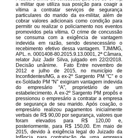
a militar que utiliza sua posição para coagir a
vítima a contratar serviços de segurança
particulares do marido da ex-militar, além de
cobrar valores adicionais como condição para
permitir ou realizar o policiamento nos eventos
promovidos pela vítima. O crime de concussão
se consuma com a exigência de vantagem
indevida em razão, sendo desnecessário o
recebimento efetivo dessa vantagem. TJM/MG,
APL. n. 0001408-80.2015.9.13.0001, 2ª Câmara,
relator Juiz Jadir Silva, julgado em 22/2/2018.
Decisão unânime. Fato Entre novembro de
2012 e julho de 2015, no município de
Inconfidentes/MG, a ex-2º Sargento PM “C” e o
ex-Soldado PM “N” exigiram vantagem indevida
do empresário “A”, proprietário de um
estabelecimento. A ex-2º Sargento PM propôs e
pressionou o empresário a contratar a empresa
de segurança de seu marido. Após coação, o
empresário realizou pagamentos inicialmente
verbais de R$ 90,00 por segurança, valores que
foram elevados para R$ 120,00 e,
posteriormente, para R$ 150,00. Em maio de
2015, devido à exigência legal do Juizado da
Infância para contratação de uma empresa