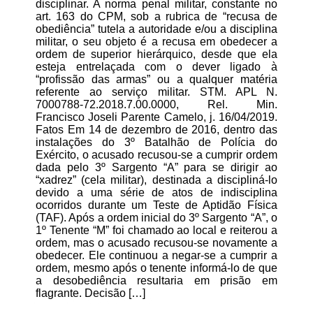
disciplinar. A norma penal militar, constante no
art. 163 do CPM, sob a rubrica de “recusa de
obediência” tutela a autoridade e/ou a disciplina
militar, o seu objeto é a recusa em obedecer a
ordem de superior hierárquico, desde que ela
esteja entrelaçada com o dever ligado à
“profissão das armas” ou a qualquer matéria
referente ao serviço militar. STM. APL N.
7000788-72.2018.7.00.0000, Rel. Min.
Francisco Joseli Parente Camelo, j. 16/04/2019.
Fatos Em 14 de dezembro de 2016, dentro das
instalações do 3º Batalhão de Polícia do
Exército, o acusado recusou-se a cumprir ordem
dada pelo 3º Sargento “A” para se dirigir ao
“xadrez” (cela militar), destinada a discipliná-lo
devido a uma série de atos de indisciplina
ocorridos durante um Teste de Aptidão Física
(TAF). Após a ordem inicial do 3º Sargento “A”, o
1º Tenente “M” foi chamado ao local e reiterou a
ordem, mas o acusado recusou-se novamente a
obedecer. Ele continuou a negar-se a cumprir a
ordem, mesmo após o tenente informá-lo de que
a desobediência resultaria em prisão em
flagrante. Decisão […]