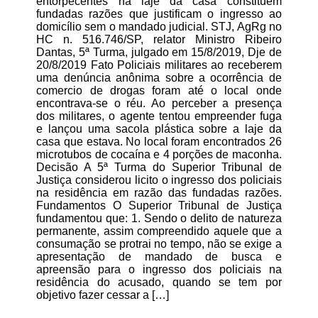
entorpecentes na laje da casa constituem
fundadas razões que justificam o ingresso ao
domicílio sem o mandado judicial. STJ, AgRg no
HC n. 516.746/SP, relator Ministro Ribeiro
Dantas, 5ª Turma, julgado em 15/8/2019, Dje de
20/8/2019 Fato Policiais militares ao receberem
uma denúncia anônima sobre a ocorrência de
comercio de drogas foram até o local onde
encontrava-se o réu. Ao perceber a presença
dos militares, o agente tentou empreender fuga
e lançou uma sacola plástica sobre a laje da
casa que estava. No local foram encontrados 26
microtubos de cocaína e 4 porções de maconha.
Decisão A 5ª Turma do Superior Tribunal de
Justiça considerou licito o ingresso dos policiais
na residência em razão das fundadas razões.
Fundamentos O Superior Tribunal de Justiça
fundamentou que: 1. Sendo o delito de natureza
permanente, assim compreendido aquele que a
consumação se protrai no tempo, não se exige a
apresentação de mandado de busca e
apreensão para o ingresso dos policiais na
residência do acusado, quando se tem por
objetivo fazer cessar a […]