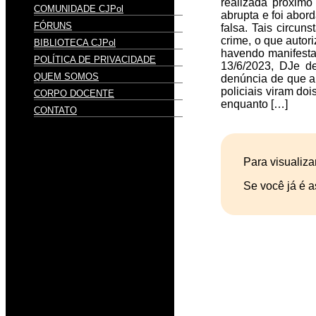
realizada próximo 
COMUNIDADE CJPol
abrupta e foi abor
FÓRUNS
falsa. Tais circu
crime, o que autor
BIBLIOTECA CJPol
havendo manifesta 
POLÍTICA DE PRIVACIDADE
13/6/2023, DJe de
QUEM SOMOS
denúncia de que a 
policiais viram do
CORPO DOCENTE
enquanto […]
CONTATO
Para visualiza
Se você já é a