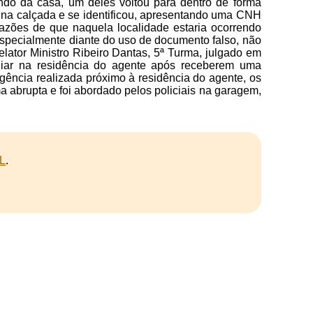
aindo da casa, um deles voltou para dentro de forma
o na calçada e se identificou, apresentando uma CNH
razões de que naquela localidade estaria ocorrendo
 especialmente diante do uso de documento falso, não
lator Ministro Ribeiro Dantas, 5ª Turma, julgado em
iliar na residência do agente após receberem uma
igência realizada próximo à residência do agente, os
ma abrupta e foi abordado pelos policiais na garagem,
L
.