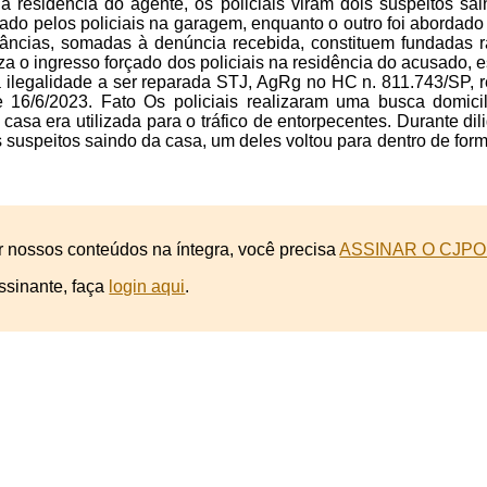
à residência do agente, os policiais viram dois suspeitos s
dado pelos policiais na garagem, enquanto o outro foi abordad
nstâncias, somadas à denúncia recebida, constituem fundadas 
iza o ingresso forçado dos policiais na residência do acusado,
ilegalidade a ser reparada STJ, AgRg no HC n. 811.743/SP, re
 16/6/2023. Fato Os policiais realizaram uma busca domic
casa era utilizada para o tráfico de entorpecentes. Durante dil
is suspeitos saindo da casa, um deles voltou para dentro de for
r nossos conteúdos na íntegra, você precisa
ASSINAR O CJPO
ssinante, faça
login aqui
.