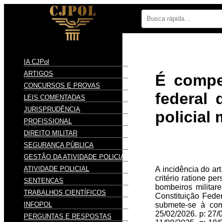
IA CJPol
ARTIGOS
É compet
CONCURSOS E PROVAS
federal 
LEIS COMENTADAS
JURISPRUDÊNCIA
policial 
PROFISSIONAL
DIREITO MILITAR
SEGURANÇA PÚBLICA
GESTÃO DA ATIVIDADE POLICIAL
ATIVIDADE POLICIAL
A incidência do art.
critério ratione p
SENTENÇAS
bombeiros militar
TRABALHOS CIENTÍFICOS
Constituição Feder
INFOPOL
submete-se à com
25/02/2026. p: 27/
PERGUNTAS E RESPOSTAS