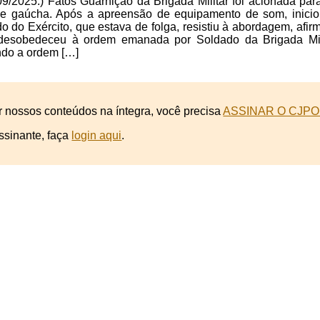
09/2025.) Fatos Guarnição da Brigada Militar foi acionada p
e gaúcha. Após a apreensão de equipamento de som, iniciou
do do Exército, que estava de folga, resistiu à abordagem, afir
desobedeceu à ordem emanada por Soldado da Brigada Milit
do a ordem […]
r nossos conteúdos na íntegra, você precisa
ASSINAR O CJPO
ssinante, faça
login aqui
.