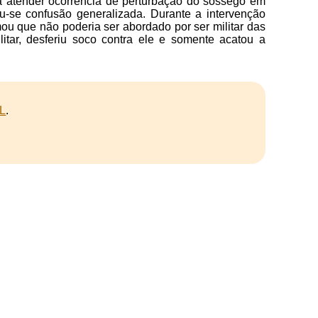
ara atender ocorrência de perturbação do sossego em
-se confusão generalizada. Durante a intervenção
mou que não poderia ser abordado por ser militar das
ar, desferiu soco contra ele e somente acatou a
L
.