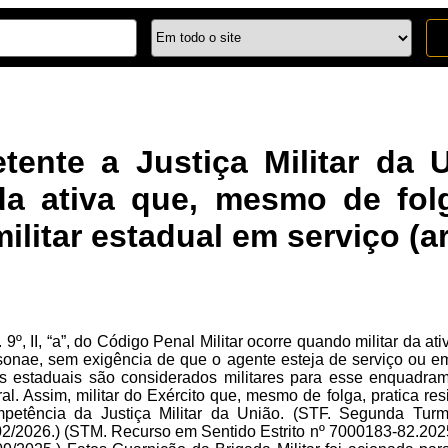
ente a Justiça Militar da U
da ativa que, mesmo de folg
militar estadual em serviço (ar
 9º, II, “a”, do Código Penal Militar ocorre quando militar da ativ
ersonae, sem exigência de que o agente esteja de serviço ou em 
es estaduais são considerados militares para esse enquadram
al. Assim, militar do Exército que, mesmo de folga, pratica resi
petência da Justiça Militar da União. (STF. Segunda Turm
02/2026.) (STM. Recurso em Sentido Estrito nº 7000183-82.2025.