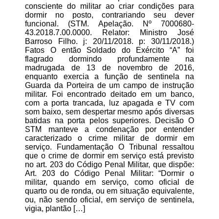
consciente do militar ao criar condições para
dormir no posto, contrariando seu dever
funcional. (STM. Apelação. Nº 7000680-
43.2018.7.00.0000. Relator: Ministro José
Barroso Filho. j: 20/11/2018. p: 30/11/2018.)
Fatos O então Soldado do Exército “A” foi
flagrado dormindo profundamente na
madrugada de 13 de novembro de 2016,
enquanto exercia a função de sentinela na
Guarda da Porteira de um campo de instrução
militar. Foi encontrado deitado em um banco,
com a porta trancada, luz apagada e TV com
som baixo, sem despertar mesmo após diversas
batidas na porta pelos superiores. Decisão O
STM manteve a condenação por entender
caracterizado o crime militar de dormir em
serviço. Fundamentação O Tribunal ressaltou
que o crime de dormir em serviço está previsto
no art. 203 do Código Penal Militar, que dispõe:
Art. 203 do Código Penal Militar: “Dormir o
militar, quando em serviço, como oficial de
quarto ou de ronda, ou em situação equivalente,
ou, não sendo oficial, em serviço de sentinela,
vigia, plantão […]