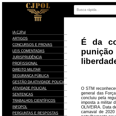
IA CJPol
ARTIGOS
É da co
CONCURSOS E PROVAS
punição 
LEIS COMENTADAS
JURISPRUDÊNCIA
liberdad
PROFISSIONAL
DIREITO MILITAR
SEGURANÇA PÚBLICA
GESTÃO DA ATIVIDADE POLICIAL
ATIVIDADE POLICIAL
O STM reconheceu s
general das Força
SENTENÇAS
concluiu pela regu
TRABALHOS CIENTÍFICOS
imposta a milita
INFOPOL
OLIVEIRA. Data de
carnaval de 2020
PERGUNTAS E RESPOSTAS