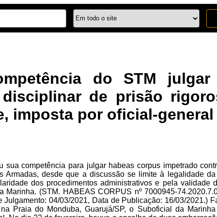
mpetência do STM julgar 
disciplinar de prisão rigor
e, imposta por oficial-general
ua competência para julgar habeas corpus impetrado contra at
s Armadas, desde que a discussão se limite à legalidade da 
laridade dos procedimentos administrativos e pela validade d
r da Marinha. (STM. HABEAS CORPUS nº 7000945-74.2020.7.00
 Julgamento: 04/03/2021, Data de Publicação: 16/03/2021.) 
 na Praia do Monduba, Guarujá/SP, o Suboficial da Marinha