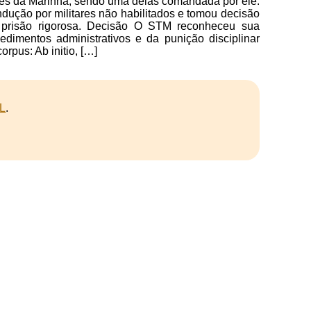
ões da Marinha, sendo uma delas comandada por ele.
dução por militares não habilitados e tomou decisão
e prisão rigorosa. Decisão O STM reconheceu sua
dimentos administrativos e da punição disciplinar
rpus: Ab initio, […]
L
.