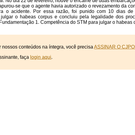
al. No dia 22 de fevereiro, houve o encalhe de duas embarcaç
apurou-se que o agente havia autorizado o revezamento da con
ara o acidente. Por essa razão, foi punido com 10 dias d
julgar o habeas corpus e concluiu pela legalidade dos proce
. Fundamentação 1. Competência do STM para julgar o habeas co
r nossos conteúdos na íntegra, você precisa
ASSINAR O CJPO
ssinante, faça
login aqui
.