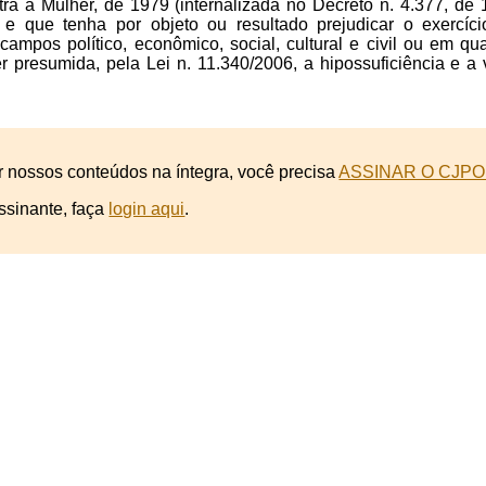
ra a Mulher, de 1979 (internalizada no Decreto n. 4.377, de 1
e que tenha por objeto ou resultado prejudicar o exercíci
ampos político, econômico, social, cultural e civil ou em qua
r presumida, pela Lei n. 11.340/2006, a hipossuficiência e a
r nossos conteúdos na íntegra, você precisa
ASSINAR O CJPO
ssinante, faça
login aqui
.