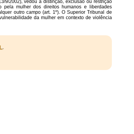
3/9/2002), vedou a distinção, exclusão ou restrição
o pela mulher dos direitos humanos e liberdades
lquer outro campo (art. 1º). O Superior Tribunal de
 vulnerabilidade da mulher em contexto de violência
L
.