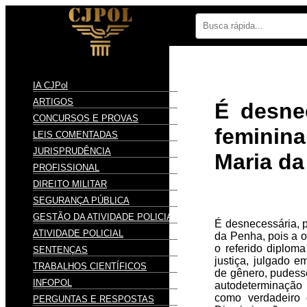
IA CJPol
ARTIGOS
É desne
CONCURSOS E PROVAS
feminina
LEIS COMENTADAS
JURISPRUDÊNCIA
Maria d
PROFISSIONAL
DIREITO MILITAR
SEGURANÇA PÚBLICA
GESTÃO DA ATIVIDADE POLICIAL
É desnecessária, p
ATIVIDADE POLICIAL
da Penha, pois a o
o referido diploma
SENTENÇAS
justiça, julgado 
TRABALHOS CIENTÍFICOS
de gênero, pudesse
INFOPOL
autodeterminação e
como verdadeiro
PERGUNTAS E RESPOSTAS