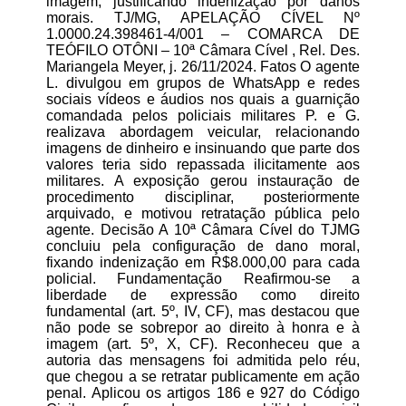
imagem, justificando indenização por danos
morais. TJ/MG, APELAÇÃO CÍVEL Nº
1.0000.24.398461-4/001 – COMARCA DE
TEÓFILO OTÔNI – 10ª Câmara Cível , Rel. Des.
Mariangela Meyer, j. 26/11/2024. Fatos O agente
L. divulgou em grupos de WhatsApp e redes
sociais vídeos e áudios nos quais a guarnição
comandada pelos policiais militares P. e G.
realizava abordagem veicular, relacionando
imagens de dinheiro e insinuando que parte dos
valores teria sido repassada ilicitamente aos
militares. A exposição gerou instauração de
procedimento disciplinar, posteriormente
arquivado, e motivou retratação pública pelo
agente. Decisão A 10ª Câmara Cível do TJMG
concluiu pela configuração de dano moral,
fixando indenização em R$8.000,00 para cada
policial. Fundamentação Reafirmou-se a
liberdade de expressão como direito
fundamental (art. 5º, IV, CF), mas destacou que
não pode se sobrepor ao direito à honra e à
imagem (art. 5º, X, CF). Reconheceu que a
autoria das mensagens foi admitida pelo réu,
que chegou a se retratar publicamente em ação
penal. Aplicou os artigos 186 e 927 do Código