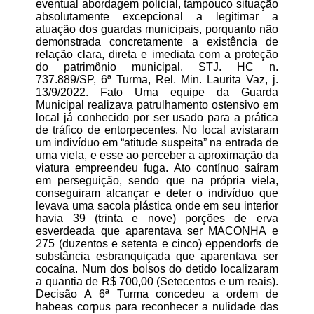
eventual abordagem policial, tampouco situação
absolutamente excepcional a legitimar a
atuação dos guardas municipais, porquanto não
demonstrada concretamente a existência de
relação clara, direta e imediata com a proteção
do patrimônio municipal. STJ. HC n.
737.889/SP, 6ª Turma, Rel. Min. Laurita Vaz, j.
13/9/2022. Fato Uma equipe da Guarda
Municipal realizava patrulhamento ostensivo em
local já conhecido por ser usado para a prática
de tráfico de entorpecentes. No local avistaram
um indivíduo em “atitude suspeita” na entrada de
uma viela, e esse ao perceber a aproximação da
viatura empreendeu fuga. Ato contínuo saíram
em perseguição, sendo que na própria viela,
conseguiram alcançar e deter o indivíduo que
levava uma sacola plástica onde em seu interior
havia 39 (trinta e nove) porções de erva
esverdeada que aparentava ser MACONHA e
275 (duzentos e setenta e cinco) eppendorfs de
substância esbranquiçada que aparentava ser
cocaína. Num dos bolsos do detido localizaram
a quantia de R$ 700,00 (Setecentos e um reais).
Decisão A 6ª Turma concedeu a ordem de
habeas corpus para reconhecer a nulidade das