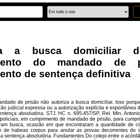
ita a busca domiciliar 
mento do mandado de pr
nto de sentença definitiva
andado de prisão não autoriza a busca domiciliar. Isso porq
o judicial expressa ou a autorização explícita e espontânea
ntença absolutória. STJ. HC n. 695.457/SP, Rel. Min. Antoni
policiais, em cumprimento de mandado de prisão, para cumpri
aram busca, ocasião em que encontraram a quantidade de c
 de habeas corpus para anular as provas decorrentes do i
a sentença absolutória. Fundamentos Do cotejo entre o acórdã