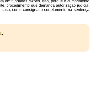
nta em fundadas razões. Isso, porque o cumprimento
nte, procedimento que demanda autorização judicial
in casu, como consignado corretamente na sentença
L
.