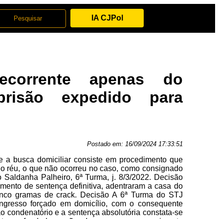
IA CJPol
decorrente apenas do
isão expedido para
Postado em:
16/09/2024 17:33:51
ue a busca domiciliar consiste em procedimento que
 do réu, o que não ocorreu no caso, como consignado
o Saldanha Palheiro, 6ª Turma, j. 8/3/2022. Decisão
mento de sentença definitiva, adentraram a casa do
inco gramas de crack. Decisão A 6ª Turma do STJ
ngresso forçado em domicílio, com o consequente
o condenatório e a sentença absolutória constata-se