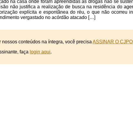
rçado na casa onde foram apreendidas as drogas não se suste
são não justifica a realização de busca na residência do age
orização explícita e espontânea do réu, o que não ocorreu 
endimento vergastado no acórdão atacado […]
r nossos conteúdos na íntegra, você precisa
ASSINAR O CJPO
ssinante, faça
login aqui
.