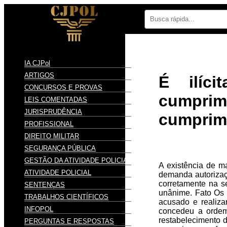
IA CJPol
ARTIGOS
É ilíc
CONCURSOS E PROVAS
cumpri
LEIS COMENTADAS
JURISPRUDÊNCIA
cumprime
PROFISSIONAL
DIREITO MILITAR
SEGURANÇA PÚBLICA
GESTÃO DA ATIVIDADE POLICIAL
A existência de m
ATIVIDADE POLICIAL
demanda autorizaçã
corretamente na se
SENTENÇAS
unânime. Fato Os 
TRABALHOS CIENTÍFICOS
acusado e realiz
INFOPOL
concedeu a ordem
restabelecimento d
PERGUNTAS E RESPOSTAS