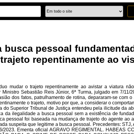
a a busca pessoal fundamentad
trajeto repentinamente ao vis
íduo mudar o trajeto repentinamente ao avistar a viatura n
r Ministro Sebastião Reis Júnior, 6ª Turma, julgado em 7/11/2
asião dos fatos, patrulhamento de rotina, depararam-se com 
epentinamente o trajeto, motivo por que, a considerar o comporta
 do Superior Tribunal de Justiça entendeu pela ilicitude da
ca da ilegalidade a busca pessoal sem a existência de funda
usca pessoal foi baseada na mudança de trajeto do agente ao av
ada suspeita que legitime a busca pessoal. Precedentes: STJ,
23/6/2023. Ementa oficial AGRAVO REGIMENTAL. HABE