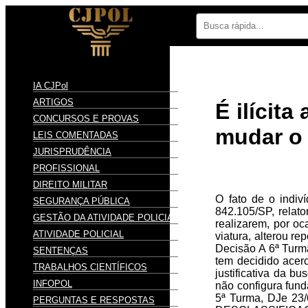
IA CJPol
ARTIGOS
É ilícit
CONCURSOS E PROVAS
mudar o 
LEIS COMENTADAS
JURISPRUDÊNCIA
PROFISSIONAL
DIREITO MILITAR
O fato de o indiv
SEGURANÇA PÚBLICA
842.105/SP, relato
GESTÃO DA ATIVIDADE POLICIAL
realizarem, por oc
ATIVIDADE POLICIAL
viatura, alterou r
Decisão A 6ª Turma
SENTENÇAS
tem decidido acer
TRABALHOS CIENTÍFICOS
justificativa da b
INFOPOL
não configura fund
5ª Turma, DJe 
PERGUNTAS E RESPOSTAS