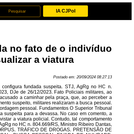
IA CJPol
a no fato de o indivíduo
ualizar a viatura
Postado em:
20/09/2024 08:27:13
ão configura fundada suspeita. STJ, AgRg no HC n.
023, DJe de 26/12/2023. Fato Policiais militares, ao
o acusado a caminhar pela praça, que, ao perceber a
mento suspeito, militares realizaram a busca pessoal.
 abordagem pessoal. Fundamentos O Superior Tribunal
da suspeita para a devassa. No caso em comento, a
istar a viatura policial. Contudo, tal comportamento
 AgRg no HC n. 804.669/RS, Ministro Ribeiro Dantas,
AS CORPUS. TRÁFICO DE DROGAS. PRETENSÃO DE