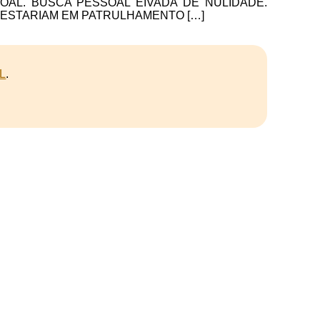
AL. BUSCA PESSOAL EIVADA DE NULIDADE.
E ESTARIAM EM PATRULHAMENTO […]
L
.