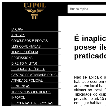
IA CJPol
ARTIGOS
É inapli
CONCURSOS E PROVAS
posse il
LEIS COMENTADAS
JURISPRUDÊNCIA
praticad
PROFISSIONAL
DIREITO MILITAR
SEGURANÇA PÚBLICA
GESTÃO DA ATIVIDADE POLICIAL
Não se aplica o p
ATIVIDADE POLICIAL
habitado ocorrem 
arma em local habi
SENTENÇAS
vítimas no local.
TRABALHOS CIENTÍFICOS
Tipicidade do dis
INFOPOL
previsto no art. 1
em lugar habitado,
PERGUNTAS E RESPOSTAS