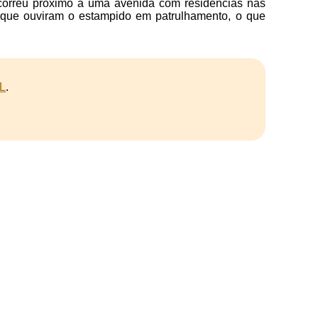
ocorreu próximo a uma avenida com residências nas
s que ouviram o estampido em patrulhamento, o que
L
.