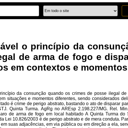
cável o princípio da consun
egal de arma de fogo e disp
os em contextos e momentos 
rincípio da consunção quando os crimes de posse ilegal de
em situações e momentos diferentes, sendo considerados deli
tado é crime de perigo abstrato, bastando o ato de disparar pa
 STJ. Quinta Turma. AgRg no AREsp 2.198.227/MG. Rel. Min.
paro de arma de fogo em local habitado A Quinta Turma do 
5 da Lei 10.826/2003 é de perigo abstrato e de mera conduta. Pa
 em suas adjacências, em via pública ou em direção a ela, se