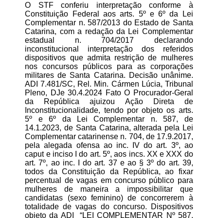
O STF conferiu interpretação conforme à
Constituição Federal aos arts. 5º e 6º da Lei
Complementar n. 587/2013 do Estado de Santa
Catarina, com a redação da Lei Complementar
estadual n. 704/2017 declarando
inconstitucional interpretação dos referidos
dispositivos que admita restrição de mulheres
nos concursos públicos para as corporações
militares de Santa Catarina. Decisão unânime.
ADI 7.481/SC, Rel. Min. Cármen Lúcia, Tribunal
Pleno, DJe 30.4.2024 Fato O Procurador-Geral
da República ajuizou Ação Direta de
Inconstitucionalidade, tendo por objeto os arts.
5º e 6º da Lei Complementar n. 587, de
14.1.2023, de Santa Catarina, alterada pela Lei
Complementar catarinense n. 704, de 17.9.2017,
pela alegada ofensa ao inc. IV do art. 3º, ao
caput e inciso I do art. 5º, aos incs. XX e XXX do
art. 7º, ao inc. I do art. 37 e ao § 3º do art. 39,
todos da Constituição da República, ao fixar
percentual de vagas em concurso público para
mulheres de maneira a impossibilitar que
candidatas (sexo feminino) de concorrerem à
totalidade de vagas do concurso. Dispositivos
objeto da ADI “LEI COMPLEMENTAR Nº 587,