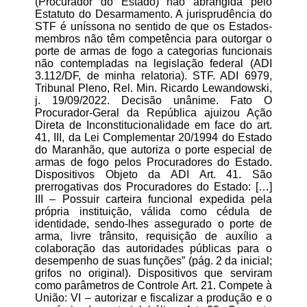
(Procurador do Estado) não abrangida pelo
Estatuto do Desarmamento. A jurisprudência do
STF é uníssona no sentido de que os Estados-
membros não têm competência para outorgar o
porte de armas de fogo a categorias funcionais
não contempladas na legislação federal (ADI
3.112/DF, de minha relatoria). STF. ADI 6979,
Tribunal Pleno, Rel. Min. Ricardo Lewandowski,
j. 19/09/2022. Decisão unânime. Fato O
Procurador-Geral da República ajuizou Ação
Direta de Inconstitucionalidade em face do art.
41, III, da Lei Complementar 20/1994 do Estado
do Maranhão, que autoriza o porte especial de
armas de fogo pelos Procuradores do Estado.
Dispositivos Objeto da ADI Art. 41. São
prerrogativas dos Procuradores do Estado: […]
III – Possuir carteira funcional expedida pela
própria instituição, válida como cédula de
identidade, sendo-lhes assegurado o porte de
arma, livre trânsito, requisição de auxílio a
colaboração das autoridades públicas para o
desempenho de suas funções” (pág. 2 da inicial;
grifos no original). Dispositivos que serviram
como parâmetros de Controle Art. 21. Compete à
União: VI – autorizar e fiscalizar a produção e o