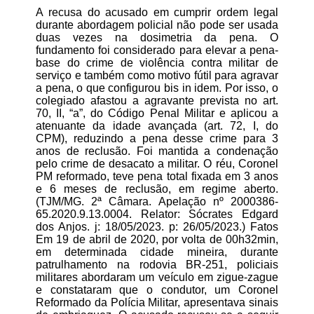
A recusa do acusado em cumprir ordem legal
durante abordagem policial não pode ser usada
duas vezes na dosimetria da pena. O
fundamento foi considerado para elevar a pena-
base do crime de violência contra militar de
serviço e também como motivo fútil para agravar
a pena, o que configurou bis in idem. Por isso, o
colegiado afastou a agravante prevista no art.
70, II, “a”, do Código Penal Militar e aplicou a
atenuante da idade avançada (art. 72, I, do
CPM), reduzindo a pena desse crime para 3
anos de reclusão. Foi mantida a condenação
pelo crime de desacato a militar. O réu, Coronel
PM reformado, teve pena total fixada em 3 anos
e 6 meses de reclusão, em regime aberto.
(TJM/MG. 2ª Câmara. Apelação nº 2000386-
65.2020.9.13.0004. Relator: Sócrates Edgard
dos Anjos. j: 18/05/2023. p: 26/05/2023.) Fatos
Em 19 de abril de 2020, por volta de 00h32min,
em determinada cidade mineira, durante
patrulhamento na rodovia BR-251, policiais
militares abordaram um veículo em zigue-zague
e constataram que o condutor, um Coronel
Reformado da Polícia Militar, apresentava sinais