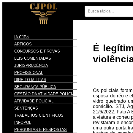
IA CJPol
ARTIGOS
É legíti
CONCURSOS E PROVAS
violênci
LEIS COMENTADAS
JURISPRUDÊNCIA
PROFISSIONAL
DIREITO MILITAR
SEGURANÇA PÚBLICA
Os policiais fora
GESTÃO DA ATIVIDADE POLICIAL
esposa do réu e el
vidro quebrado um
ATIVIDADE POLICIAL
domicílio. STJ, A
SENTENÇAS
21/6/2022. Fato A 
TRABALHOS CIENTÍFICOS
a viatura e correu
revistaram e encon
INFOPOL
uma outra porta tr
PERGUNTAS E RESPOSTAS