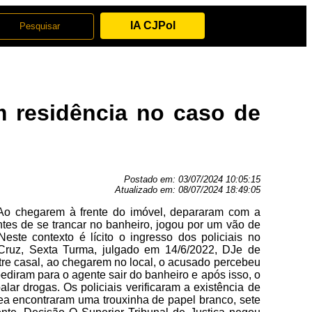
IA CJPol
em residência no caso de
Postado em:
03/07/2024 10:05:15
Atualizado em:
08/07/2024 18:49:05
. Ao chegarem à frente do imóvel, depararam com a
ntes de se trancar no banheiro, jogou por um vão de
ste contexto é lícito o ingresso dos policiais no
i Cruz, Sexta Turma, julgado em 14/6/2022, DJe de
ntre casal, ao chegarem no local, o acusado percebeu
pediram para o agente sair do banheiro e após isso, o
lar drogas. Os policiais verificaram a existência de
rea encontraram uma trouxinha de papel branco, sete