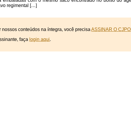
a embaladas com o mesmo saco encontrado no bolso do agent
vo regimental […]
r nossos conteúdos na íntegra, você precisa
ASSINAR O CJPO
ssinante, faça
login aqui
.