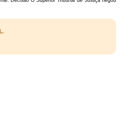
e. Decisão O Superior Tribunal de Justiça negou
L
.