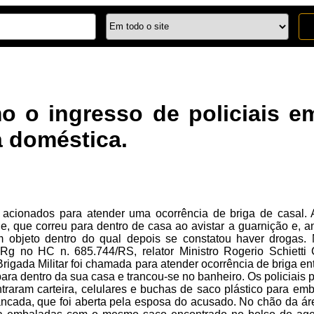
mo o ingresso de policiais 
a doméstica.
m acionados para atender uma ocorrência de briga de casal
e, que correu para dentro de casa ao avistar a guarnição e, a
 objeto dentro do qual depois se constatou haver drogas. Ne
gRg no HC n. 685.744/RS, relator Ministro Rogerio Schiett
Brigada Militar foi chamada para atender ocorrência de briga e
 para dentro da sua casa e trancou-se no banheiro. Os policiais 
traram carteira, celulares e buchas de saco plástico para emba
ancada, que foi aberta pela esposa do acusado. No chão da á