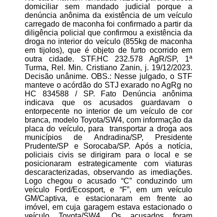
domiciliar sem mandado judicial porque a
denúncia anônima da existência de um veículo
carregado de maconha foi confirmado a partir da
diligência policial que confirmou a existência da
droga no interior do veículo (855kg de maconha
em tijolos), que é objeto de furto ocorrido em
outra cidade. STF.HC 232.578 AgR/SP, 1ª
Turma, Rel. Min. Cristiano Zanin, j. 19/12/2023.
Decisão unânime. OBS.: Nesse julgado, o STF
manteve o acórdão do STJ exarado no AgRg no
HC 834588 / SP. Fato Denúncia anônima
indicava que os acusados guardavam o
entorpecente no interior de um veículo de cor
branca, modelo Toyota/SW4, com informação da
placa do veículo, para transportar a droga aos
municípios de Andradina/SP, Presidente
Prudente/SP e Sorocaba/SP. Após a notícia,
policiais civis se dirigiram para o local e se
posicionaram estrategicamente com viaturas
descaracterizadas, observando as imediações.
Logo chegou o acusado “C” conduzindo um
veículo Ford/Ecosport, e “F”, em um veículo
GM/Captiva, e estacionaram em frente ao
imóvel, em cuja garagem estava estacionado o
veículo Toyota/SW4. Os acusados foram