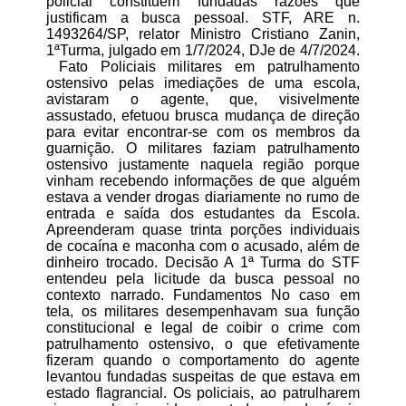
policial constituem fundadas razões que
justificam a busca pessoal. STF, ARE n.
1493264/SP, relator Ministro Cristiano Zanin,
1ªTurma, julgado em 1/7/2024, DJe de 4/7/2024.
Fato Policiais militares em patrulhamento
ostensivo pelas imediações de uma escola,
avistaram o agente, que, visivelmente
assustado, efetuou brusca mudança de direção
para evitar encontrar-se com os membros da
guarnição. O militares faziam patrulhamento
ostensivo justamente naquela região porque
vinham recebendo informações de que alguém
estava a vender drogas diariamente no rumo de
entrada e saída dos estudantes da Escola.
Apreenderam quase trinta porções individuais
de cocaína e maconha com o acusado, além de
dinheiro trocado. Decisão A 1ª Turma do STF
entendeu pela licitude da busca pessoal no
contexto narrado. Fundamentos No caso em
tela, os militares desempenhavam sua função
constitucional e legal de coibir o crime com
patrulhamento ostensivo, o que efetivamente
fizeram quando o comportamento do agente
levantou fundadas suspeitas de que estava em
estado flagrancial. Os policiais, ao patrulharem