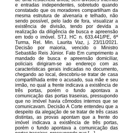
e entradas independentes, sobretudo quando
constatado que os moradores compartilham da
mesma estrutura de alvenaria e telhado, não
sendo possível, pelo lado de fora, visualizar a
existência de divisão, tendo por devida a
realização da diligência de busca e apreensão
em todo o imóvel. STJ. HC n. 633.441/PE, 6ª
Turma, Rel. Min. Laurita Vaz, j. 23/11/2021.
Decisão por maioria, vencido o Ministro
Sebastião Reis Júnior. Fato Em cumprimento a
mandado de busca e apreensão domiciliar,
policiais dirigiram-se ao endereço com as
características gerais indicadas no documento,
chegando ao local, descobriu-se tratar de casa
compartilhada entre o acusado, sua mãe e seu
irmão, no qual a frente indicava a existência de
três portas, porém o fundo apontava a
comunicação das portas traseiras, pressupondo
que no imóvel havia cômodos internos que se
comunicavam. Decisão A Corte entendeu que a
despeito da alegação de se tratar de três casas
distintas, as provas apontam que a frente do
imóvel indicava a existência de três portas,
porém o fundo apontava a comunicação das