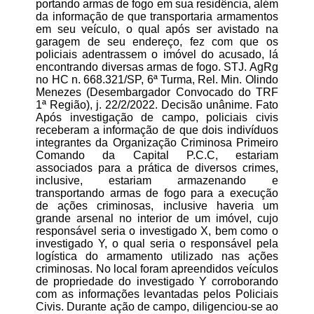
portando armas de fogo em sua residência, além
da informação de que transportaria armamentos
em seu veículo, o qual após ser avistado na
garagem de seu endereço, fez com que os
policiais adentrassem o imóvel do acusado, lá
encontrando diversas armas de fogo. STJ. AgRg
no HC n. 668.321/SP, 6ª Turma, Rel. Min. Olindo
Menezes (Desembargador Convocado do TRF
1ª Região), j. 22/2/2022. Decisão unânime. Fato
Após investigação de campo, policiais civis
receberam a informação de que dois indivíduos
integrantes da Organização Criminosa Primeiro
Comando da Capital P.C.C, estariam
associados para a prática de diversos crimes,
inclusive, estariam armazenando e
transportando armas de fogo para a execução
de ações criminosas, inclusive haveria um
grande arsenal no interior de um imóvel, cujo
responsável seria o investigado X, bem como o
investigado Y, o qual seria o responsável pela
logística do armamento utilizado nas ações
criminosas. No local foram apreendidos veículos
de propriedade do investigado Y corroborando
com as informações levantadas pelos Policiais
Civis. Durante ação de campo, diligenciou-se ao