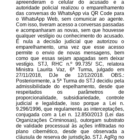
apreenderam o celular do acusado e a
autoridade policial realizou o emparelhamento
das conversas do WhatsApp via QR Code para
o WhatsApp Web, sem comunicar ao agente.
Com isso, tiveram acesso a conversas passadas
e acompanharam as novas, sem que houvesse
qualquer vestígio ou conhecimento do acusado.
É nula a decisão judicial que autorizou o
emparelhamento, uma vez que esse acesso
permite o envio de novas mensagens, bem
como que essas sejam apagadas sem deixar
vestígio. STJ, RHC n.º 99.735/ SC, relatora
Ministra Laurita Vaz, 6ª Turma, julgado em
27/11/2018, DJe de 12/12/2018. OBS.:
Posteriormente, a 5ª Turma do STJ decidiu pela
admissibilidade do espelhamento, desde que
respeitados os parâmetros de
proporcionalidade, subsidiariedade, controle
judicial e legalidade, isso porque a Lei n.
9.296/1996, que regulamenta as interceptações,
conjugada com a Lei n. 12.850/2013 (Lei das
Organizações Criminosas), outorgam substrato
de validade processual às ações infiltradas no
plano cibernético, desde que observada a
cláusula de reserva de jurisdição. STJ. AgRg no