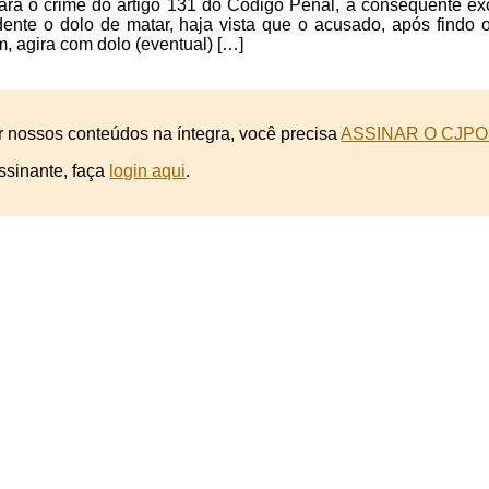
ara o crime do artigo 131 do Código Penal, a consequente ex
idente o dolo de matar, haja vista que o acusado, após findo
, agira com dolo (eventual) […]
r nossos conteúdos na íntegra, você precisa
ASSINAR O CJPO
ssinante, faça
login aqui
.