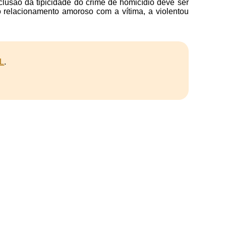
clusão da tipicidade do crime de homicídio deve ser
 o relacionamento amoroso com a vítima, a violentou
L
.