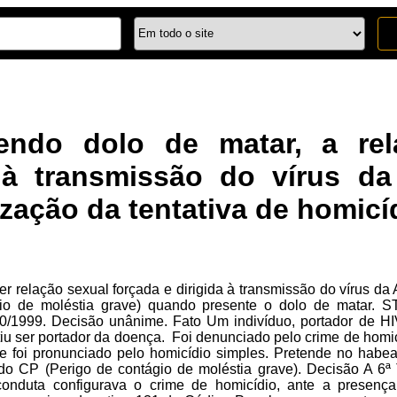
ndo dolo de matar, a rel
a à transmissão do vírus d
ização da tentativa de homicí
r relação sexual forçada e dirigida à transmissão do vírus da
io de moléstia grave) quando presente o dolo de matar. S
/10/1999. Decisão unânime. Fato Um indivíduo, portador de 
iu ser portador da doença. Foi denunciado pelo crime de homicídi
e foi pronunciado pelo homicídio simples. Pretende no habea
 do CP (Perigo de contágio de moléstia grave). Decisão A 
onduta configurava o crime de homicídio, ante a presenç