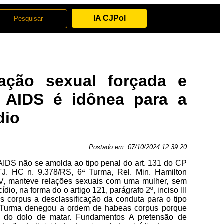
IA CJPol
ação sexual forçada e
a AIDS é idônea para a
dio
Postado em:
07/10/2024 12:39:20
 AIDS não se amolda ao tipo penal do art. 131 do CP
TJ. HC n. 9.378/RS, 6ª Turma, Rel. Min. Hamilton
HIV, manteve relações sexuais com uma mulher, sem
o, na forma do o artigo 121, parágrafo 2º, inciso III
s corpus a desclassificação da conduta para o tipo
6ª Turma denegou a ordem de habeas corpus porque
a do dolo de matar. Fundamentos A pretensão de