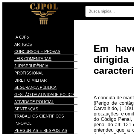
IA CJPol
ARTIGOS
Em have
CONCURSOS E PROVAS
dirigid
LEIS COMENTADAS
JURISPRUDÊNCIA
caracter
PROFISSIONAL
DIREITO MILITAR
SEGURANÇA PÚBLICA
GESTÃO DA ATIVIDADE POLICIAL
A conduta de mante
ATIVIDADE POLICIAL
(Perigo de contág
Carvalhido, j. 18
SENTENÇAS
precauções, e omit
TRABALHOS CIENTÍFICOS
do Código Penal, 
INFOPOL
penal do art. 131
entendeu que a c
PERGUNTAS E RESPOSTAS