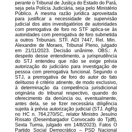
perante o Tribunal de Justiça do Estado do Pará,
seja pela Polícia Judiciária, seja pelo Ministério
Público. A mesma razão jurídica aproveitada
para justificar a necessidade de supervisão
judicial dos atos investigatórios de autoridades
com prerrogativa de foro no STF aplica-se às
autoridades com prerrogativa de foro submetida
a outros Tribunais. STF. ADI 7447, Rel. Min.
Alexandre de Moraes, Tribunal Pleno, julgado
em 21/11/2023. Decisão unânime. OBS.: A
despeito desse entendimento, a jurisprudência
do STJ entendeu que não se exige prévia
autorização do judiciário para investigação de
pessoa com prerrogativa funcional. Segundo o
STJ, a prerrogativa de foro do autor do fato
delituoso é critério atinente, de modo exclusivo,
à determinação da competência jurisdicional
originária do tribunal respectivo, quando do
oferecimento da denúncia ou, eventualmente,
antes dela, se se fizer necessária diligência
sujeita à prévia autorização judicial (STJ. AgRg
no HC n. 764.270/SC, relator Ministro Jesuíno
Rissato (Desembargador Convocado do Tjdft),
Sexta Turma, julgado em 14/8/2023). Fatos O
Partido Social Democrático – PSD Nacional