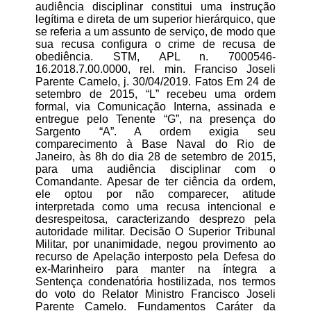
audiência disciplinar constitui uma instrução
legítima e direta de um superior hierárquico, que
se referia a um assunto de serviço, de modo que
sua recusa configura o crime de recusa de
obediência. STM, APL n. 7000546-
16.2018.7.00.0000, rel. min. Franciso Joseli
Parente Camelo, j. 30/04/2019. Fatos Em 24 de
setembro de 2015, “L” recebeu uma ordem
formal, via Comunicação Interna, assinada e
entregue pelo Tenente “G”, na presença do
Sargento “A”. A ordem exigia seu
comparecimento à Base Naval do Rio de
Janeiro, às 8h do dia 28 de setembro de 2015,
para uma audiência disciplinar com o
Comandante. Apesar de ter ciência da ordem,
ele optou por não comparecer, atitude
interpretada como uma recusa intencional e
desrespeitosa, caracterizando desprezo pela
autoridade militar. Decisão O Superior Tribunal
Militar, por unanimidade, negou provimento ao
recurso de Apelação interposto pela Defesa do
ex-Marinheiro para manter na íntegra a
Sentença condenatória hostilizada, nos termos
do voto do Relator Ministro Francisco Joseli
Parente Camelo. Fundamentos Caráter da