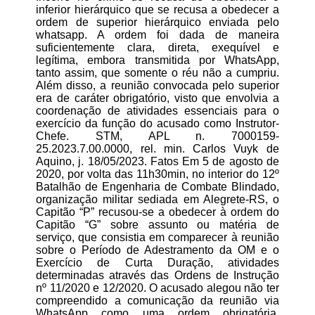
inferior hierárquico que se recusa a obedecer a
ordem de superior hierárquico enviada pelo
whatsapp. A ordem foi dada de maneira
suficientemente clara, direta, exequível e
legítima, embora transmitida por WhatsApp,
tanto assim, que somente o réu não a cumpriu.
Além disso, a reunião convocada pelo superior
era de caráter obrigatório, visto que envolvia a
coordenação de atividades essenciais para o
exercício da função do acusado como Instrutor-
Chefe​. STM, APL n. 7000159-
25.2023.7.00.0000, rel. min. Carlos Vuyk de
Aquino, j. 18/05/2023. Fatos Em 5 de agosto de
2020, por volta das 11h30min, no interior do 12º
Batalhão de Engenharia de Combate Blindado,
organização militar sediada em Alegrete-RS, o
Capitão “P” recusou-se a obedecer à ordem do
Capitão “G” sobre assunto ou matéria de
serviço, que consistia em comparecer à reunião
sobre o Período de Adestramento da OM e o
Exercício de Curta Duração, atividades
determinadas através das Ordens de Instrução
nº 11/2020 e 12/2020. O acusado alegou não ter
compreendido a comunicação da reunião via
WhatsApp como uma ordem obrigatória.