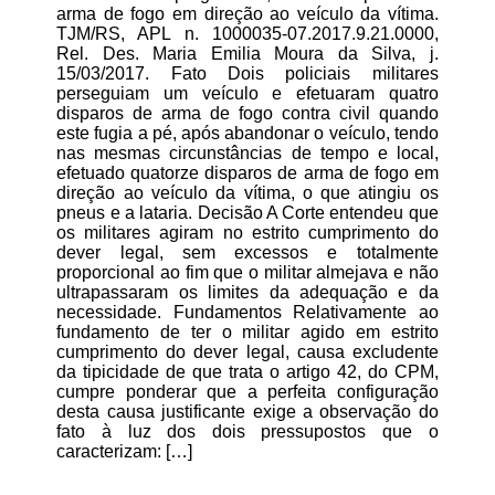
arma de fogo em direção ao veículo da vítima.
TJM/RS, APL n. 1000035-07.2017.9.21.0000,
Rel. Des. Maria Emilia Moura da Silva, j.
15/03/2017. Fato Dois policiais militares
perseguiam um veículo e efetuaram quatro
disparos de arma de fogo contra civil quando
este fugia a pé, após abandonar o veículo, tendo
nas mesmas circunstâncias de tempo e local,
efetuado quatorze disparos de arma de fogo em
direção ao veículo da vítima, o que atingiu os
pneus e a lataria. Decisão A Corte entendeu que
os militares agiram no estrito cumprimento do
dever legal, sem excessos e totalmente
proporcional ao fim que o militar almejava e não
ultrapassaram os limites da adequação e da
necessidade. Fundamentos Relativamente ao
fundamento de ter o militar agido em estrito
cumprimento do dever legal, causa excludente
da tipicidade de que trata o artigo 42, do CPM,
cumpre ponderar que a perfeita configuração
desta causa justificante exige a observação do
fato à luz dos dois pressupostos que o
caracterizam: […]