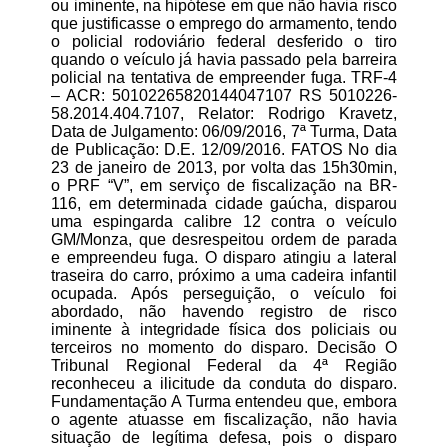
ou iminente, na hipótese em que não havia risco
que justificasse o emprego do armamento, tendo
o policial rodoviário federal desferido o tiro
quando o veículo já havia passado pela barreira
policial na tentativa de empreender fuga. TRF-4
– ACR: 50102265820144047107 RS 5010226-
58.2014.404.7107, Relator: Rodrigo Kravetz,
Data de Julgamento: 06/09/2016, 7ª Turma, Data
de Publicação: D.E. 12/09/2016. FATOS No dia
23 de janeiro de 2013, por volta das 15h30min,
o PRF “V”, em serviço de fiscalização na BR-
116, em determinada cidade gaúcha, disparou
uma espingarda calibre 12 contra o veículo
GM/Monza, que desrespeitou ordem de parada
e empreendeu fuga. O disparo atingiu a lateral
traseira do carro, próximo a uma cadeira infantil
ocupada. Após perseguição, o veículo foi
abordado, não havendo registro de risco
iminente à integridade física dos policiais ou
terceiros no momento do disparo. Decisão O
Tribunal Regional Federal da 4ª Região
reconheceu a ilicitude da conduta do disparo.
Fundamentação A Turma entendeu que, embora
o agente atuasse em fiscalização, não havia
situação de legítima defesa, pois o disparo